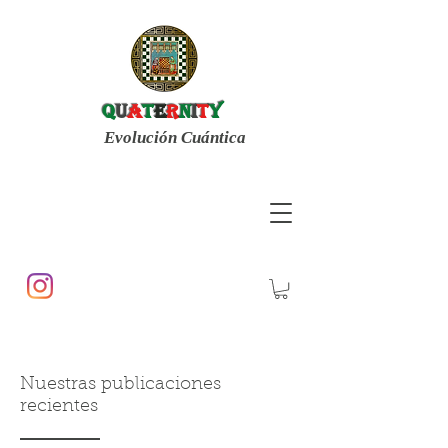
q
u
a
t
E
r
n
i
t
y
Evolución Cuántica
Nuestras publicaciones
recientes