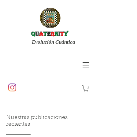
q
u
a
t
E
r
n
i
t
y
Evolución Cuántica
Nuestras publicaciones
recientes