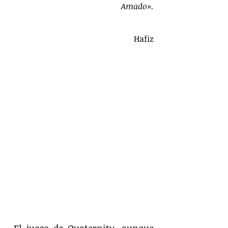
Amado».
                                         Hafiz