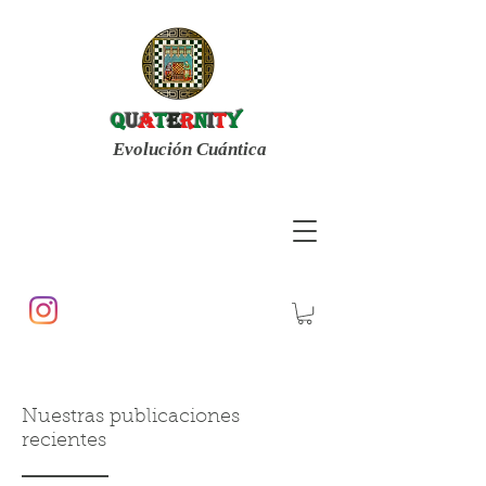
q
u
a
t
E
r
n
i
t
y
Evolución Cuántica
Nuestras publicaciones
recientes